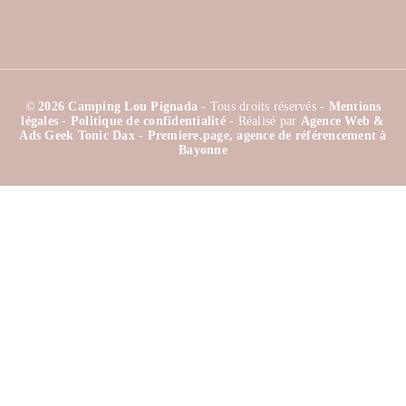
© 2026 Camping Lou Pignada
- Tous droits réservés -
Mentions
légales
-
Politique de confidentialité
- Réalisé par
Agence Web &
Ads Geek Tonic Dax
-
Premiere.page, agence de référencement à
Bayonne