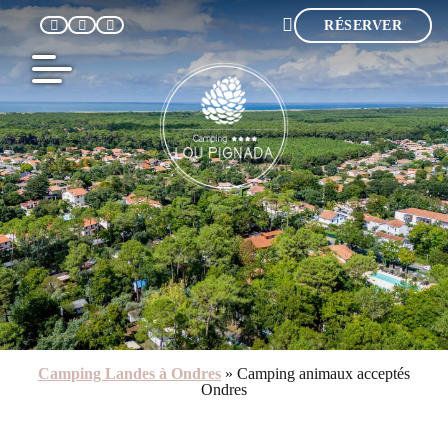
RÉSERVER
F
Camping Landes à Ondres
»
Camping animaux acceptés
Ondres