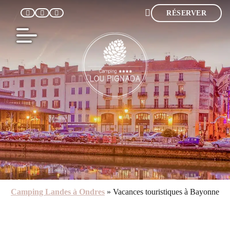
RÉSERVER
F
Camping Landes à Ondres
»
Vacances touristiques à Bayonne