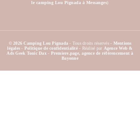
le camping Lou Pignada à Messanges
)
© 2026 Camping Lou Pignada
- Tous droits réservés -
Mentions
légales
-
Politique de confidentialité
- Réalisé par
Agence Web &
Ads Geek Tonic Dax
-
Premiere.page, agence de référencement à
Bayonne