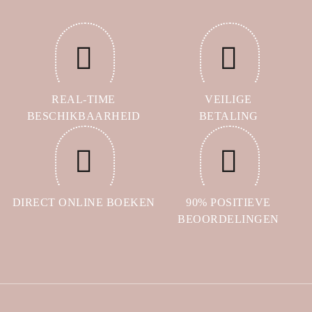
REAL-TIME
VEILIGE
BESCHIKBAARHEID
BETALING
DIRECT ONLINE BOEKEN
90% POSITIEVE
BEOORDELINGEN