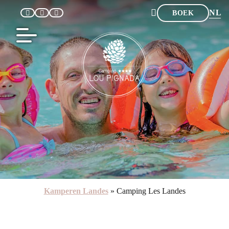
NL
BOEK
FR
EN
DE
ES
Kamperen Landes
»
Camping Les Landes