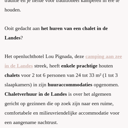
traditie en je liefde voor traditioneel kamperen in ere te
houden.
Ooit gedacht aan
het huren van een chalet in de
Landes
?
Het openluchthotel Lou Pignada, deze
camping aan zee
in de Landes
streek, heeft
enkele prachtige
houten
chalets
voor 2 tot 6 personen van 24 tot 33 m² (1 tot 3
slaapkamers) in zijn
huuraccommodaties
opgenomen.
Chaletverhuur in de Landes
is over het algemeen
gericht op gezinnen die op zoek zijn naar een ruime,
comfortabele en milieuvriendelijke accommodatie voor
een aangename nachtrust.