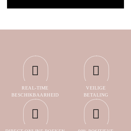
REAL-TIME
VEILIGE
BESCHIKBAARHEID
BETALING