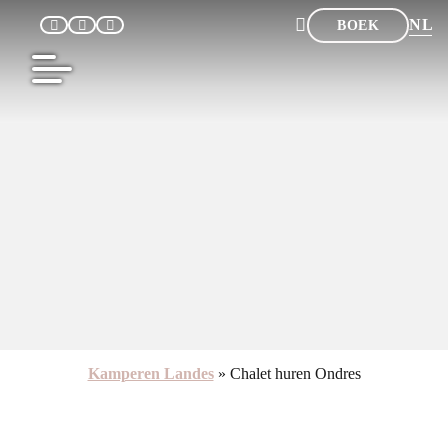
NL
BOEK
FR
EN
DE
ES
Kamperen Landes
»
Chalet huren Ondres