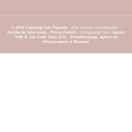
© 2026 Camping Lou Pignada
- Alle rechten voorbehouden -
Juridische informatie
-
Privacybeleid
- Geregisseerd door
Agence
Web & Ads Geek Tonic Dax
-
Premiere.page, agence de
référencement à Bayonne