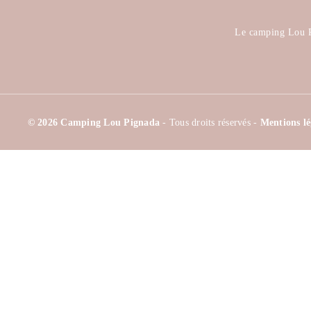
Le camping Lou P
© 2026 Camping Lou Pignada
- Tous droits réservés -
Mentions l