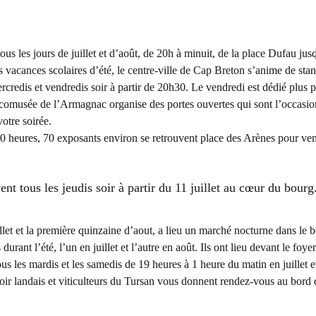
us les jours de juillet et d’août, de 20h à minuit, de la place Dufau jus
des vacances scolaires d’été, le centre-ville de Cap Breton s’anime de 
credis et vendredis soir à partir de 20h30. Le vendredi est dédié plus par
écomusée de l’Armagnac organise des portes ouvertes qui sont l’occasio
votre soirée.
e 20 heures, 70 exposants environ se retrouvent place des Arènes pour ven
ent tous les jeudis soir à partir du 11 juillet au cœur du bourg
llet et la première quinzaine d’aout, a lieu un marché nocturne dans le 
t l’été, l’un en juillet et l’autre en août. Ils ont lieu devant le foyer 
us les mardis et les samedis de 19 heures à 1 heure du matin en juillet e
ir landais et viticulteurs du Tursan vous donnent rendez-vous au bord d