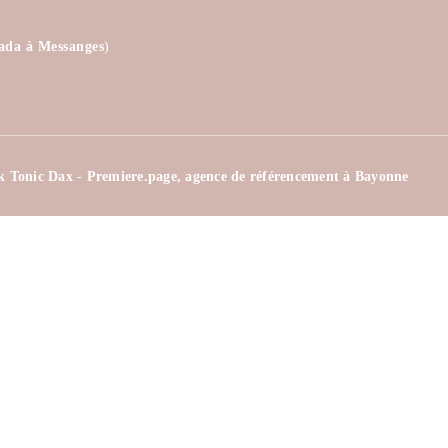
ada à Messanges
)
k Tonic Dax
-
Premiere.page, agence de référencement à Bayonne