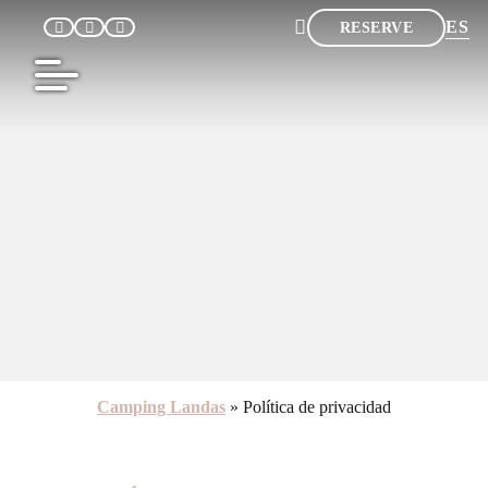
ES
RESERVE
FR
EN
NL
DE
Camping Landas
»
Política de privacidad