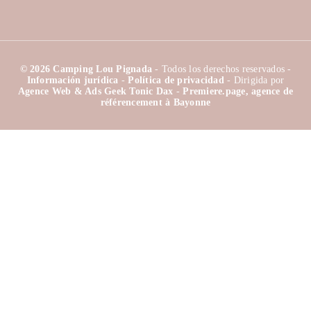
© 2026 Camping Lou Pignada
- Todos los derechos reservados -
Información jurídica
-
Política de privacidad
- Dirigida por
Agence Web & Ads Geek Tonic Dax
-
Premiere.page, agence de
référencement à Bayonne