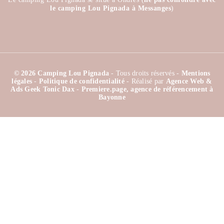
le camping Lou Pignada à Messanges
)
© 2026 Camping Lou Pignada
- Tous droits réservés -
Mentions
légales
-
Politique de confidentialité
- Réalisé par
Agence Web &
Ads Geek Tonic Dax
-
Premiere.page, agence de référencement à
Bayonne